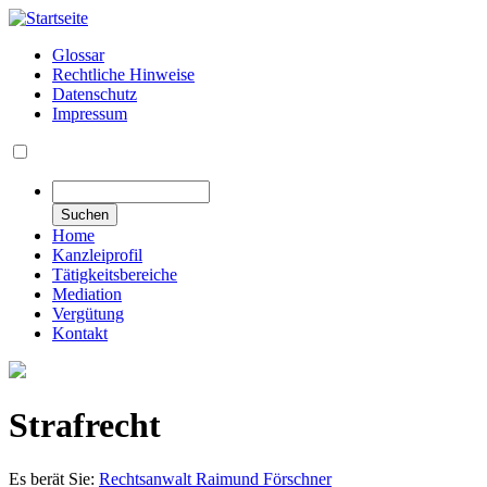
Direkt
zum
Glossar
Inhalt
Rechtliche Hinweise
Secondary
Datenschutz
links
Impressum
Navigation
Suchen
Home
Kanzleiprofil
Tätigkeitsbereiche
Mediation
Vergütung
Kontakt
Strafrecht
Es berät Sie:
Rechtsanwalt Raimund Förschner