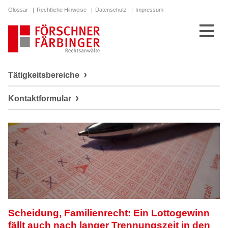
Direkt
Glossar
Rechtliche Hinweise
Datenschutz
Impressum
zum
Secondary
Inhalt
links
Tätigkeitsbereiche
Kontaktformular
Scheidung, Familienrecht: Ein Lottogewinn
fällt auch nach langer Trennungszeit in den