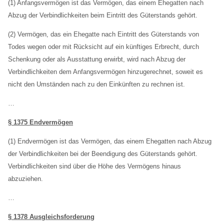
(1) Anfangsvermögen ist das Vermögen, das einem Ehegatten nach
Abzug der Verbindlichkeiten beim Eintritt des Güterstands gehört.
(2) Vermögen, das ein Ehegatte nach Eintritt des Güterstands von
Todes wegen oder mit Rücksicht auf ein künftiges Erbrecht, durch
Schenkung oder als Ausstattung erwirbt, wird nach Abzug der
Verbindlichkeiten dem Anfangsvermögen hinzugerechnet, soweit es
nicht den Umständen nach zu den Einkünften zu rechnen ist.
…
§ 1375 Endvermögen
(1) Endvermögen ist das Vermögen, das einem Ehegatten nach Abzug
der Verbindlichkeiten bei der Beendigung des Güterstands gehört.
Verbindlichkeiten sind über die Höhe des Vermögens hinaus
abzuziehen.
…
§ 1378 Ausgleichsforderung