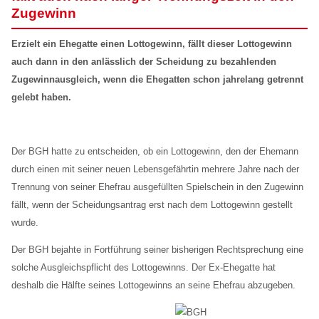
Zugewinn
Erzielt ein Ehegatte einen Lottogewinn, fällt dieser Lottogewinn
auch dann in den anlässlich der Scheidung zu bezahlenden
Zugewinnausgleich, wenn die Ehegatten schon jahrelang getrennt
gelebt haben.
Der BGH hatte zu entscheiden, ob ein Lottogewinn, den der Ehemann
durch einen mit seiner neuen Lebensgefährtin mehrere Jahre nach der
Trennung von seiner Ehefrau ausgefüllten Spielschein in den Zugewinn
fällt, wenn der Scheidungsantrag erst nach dem Lottogewinn gestellt
wurde.
Der BGH bejahte in Fortführung seiner bisherigen Rechtsprechung eine
solche Ausgleichspflicht des Lottogewinns. Der Ex-Ehegatte hat
deshalb die Hälfte seines Lottogewinns an seine Ehefrau abzugeben.