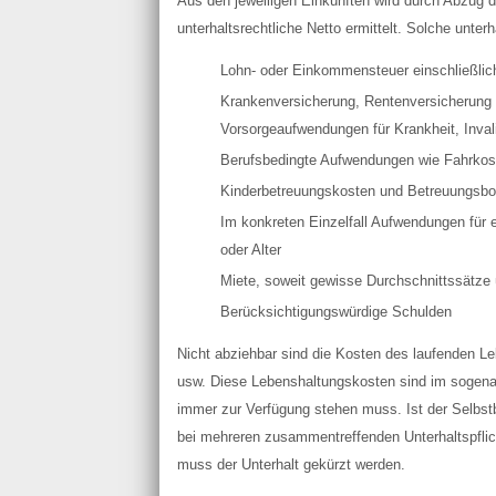
Aus den jeweiligen Einkünften wird durch Abzug d
unterhaltsrechtliche Netto ermittelt. Solche unter
Lohn- oder Einkommensteuer einschließlich
Krankenversicherung, Rentenversicherung u
Vorsorgeaufwendungen für Krankheit, Invalid
Berufsbedingte Aufwendungen wie Fahrkoste
Kinderbetreuungskosten und Betreuungsb
Im konkreten Einzelfall Aufwendungen für 
oder Alter
Miete, soweit gewisse Durchschnittssätze 
Berücksichtigungswürdige Schulden
Nicht abziehbar sind die Kosten des laufenden L
usw. Diese Lebenshaltungskosten sind im sogenan
immer zur Verfügung stehen muss. Ist der Selbstb
bei mehreren zusammentreffenden Unterhaltspfli
muss der Unterhalt gekürzt werden.