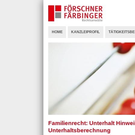
Direkt
zum
Inhalt
Navigation
HOME
KANZLEIPROFIL
TÄTIGKEITSB
Familienrecht: Unterhalt Hinwe
Unterhaltsberechnung