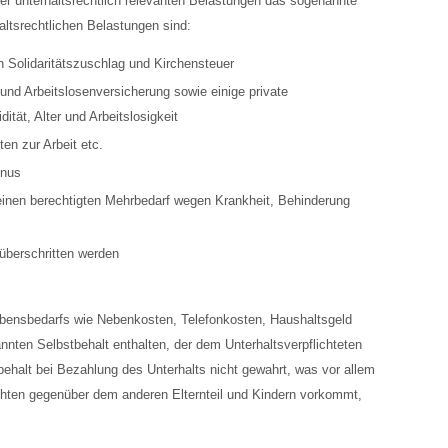
er unterhaltsrechtlich relevanten Belastungen das sogenannte
haltsrechtlichen Belastungen sind:
 Solidaritätszuschlag und Kirchensteuer
nd Arbeitslosenversicherung sowie einige private
ität, Alter und Arbeitslosigkeit
n zur Arbeit etc.
onus
einen berechtigten Mehrbedarf wegen Krankheit, Behinderung
überschritten werden
ebensbedarfs wie Nebenkosten, Telefonkosten, Haushaltsgeld
nten Selbstbehalt enthalten, der dem Unterhaltsverpflichteten
ehalt bei Bezahlung des Unterhalts nicht gewahrt, was vor allem
chten gegenüber dem anderen Elternteil und Kindern vorkommt,