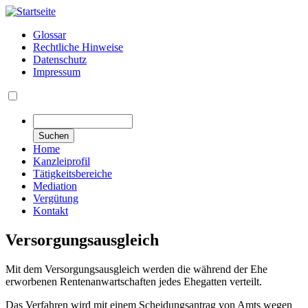
Direkt
zum
Glossar
Inhalt
Rechtliche Hinweise
Secondary
Datenschutz
links
Impressum
Navigation
Suchen
Home
Kanzleiprofil
Tätigkeitsbereiche
Mediation
Vergütung
Kontakt
Versorgungsausgleich
Mit dem Versorgungsausgleich werden die während der Ehe
erworbenen Rentenanwartschaften jedes Ehegatten verteilt.
Das Verfahren wird mit einem Scheidungsantrag von Amts wegen